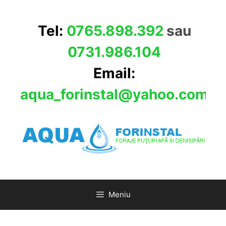
Sari
la
Tel:
0765.898.392
sau
conținut
0731.986.104
Email:
aqua_forinstal@yahoo.com
Meniu