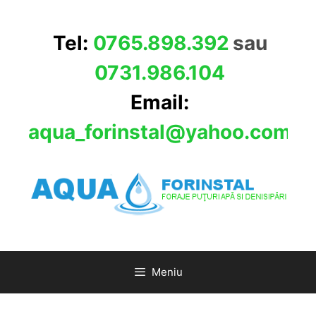
Sari
la
Tel:
0765.898.392
sau
conținut
0731.986.104
Email:
aqua_forinstal@yahoo.com
Meniu