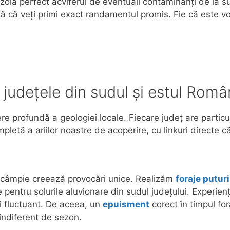
a izola perfect acviferul de eventuali contaminanți de la 
ă că veți primi exact randamentul promis. Fie că este vo
n județele din sudul și estul Româ
e profundă a geologiei locale. Fiecare județ are particul
pletă a ariilor noastre de acoperire, cu linkuri directe c
i câmpie creează provocări unice. Realizăm
foraje putur
 pentru solurile aluvionare din sudul județului. Experienț
i fluctuant. De aceea, un
epuisment
corect în timpul for
 indiferent de sezon.