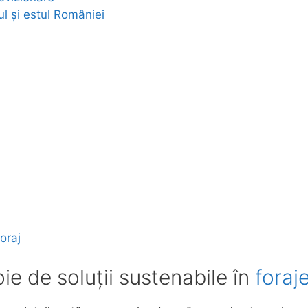
ul și estul României
foraj
ie de soluții sustenabile în
foraj