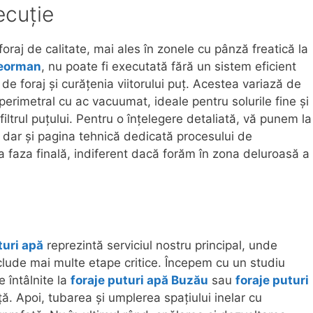
ecuție
foraj de calitate, mai ales în zonele cu pânză freatică la
leorman
, nu poate fi executată fără un sistem eficient
de foraj și curățenia viitorului puț. Acestea variază de
imetral cu ac vacuumat, ideale pentru solurile fine și
filtrul puțului. Pentru o înțelegere detaliată, vă punem la
, dar și pagina tehnică dedicată procesului de
 faza finală, indiferent dacă forăm în zona deluroasă a
turi apă
reprezintă serviciul nostru principal, unde
nclude mai multe etape critice. Începem cu un studiu
 întâlnite la
foraje puturi apă Buzău
sau
foraje puturi
ă. Apoi, tubarea și umplerea spațiului inelar cu