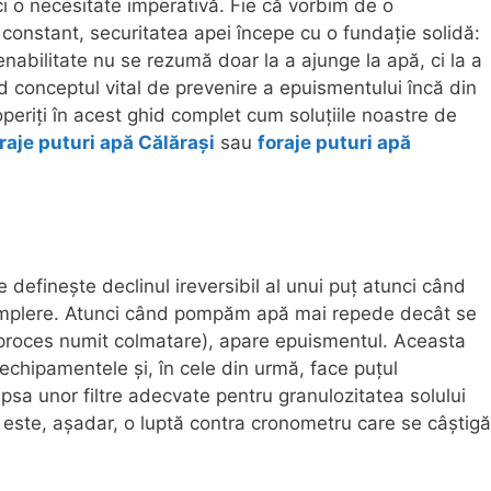
 ci o necesitate imperativă. Fie că vorbim de o
 constant, securitatea apei începe cu o fundație solidă:
nabilitate nu se rezumă doar la a ajunge la apă, ci la a
 conceptul vital de prevenire a epuismentului încă din
operiți în acest ghid complet cum soluțiile noastre de
raje puturi apă Călărași
sau
foraje puturi apă
efinește declinul ireversibil al unui puț atunci când
 reumplere. Atunci când pompăm apă mai repede decât se
(un proces numit colmatare), apare epuismentul. Aceasta
chipamentele și, în cele din urmă, face puțul
lipsa unor filtre adecvate pentru granulozitatea solului
 este, așadar, o luptă contra cronometru care se câștigă