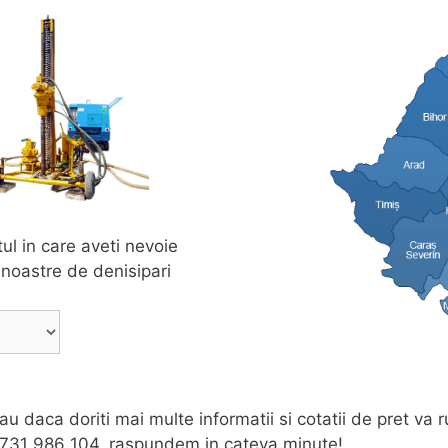
tul in care aveti nevoie
e noastre de denisipari
au daca doriti mai multe informatii si cotatii de pret va
0731 986 104, raspundem in cateva minute!