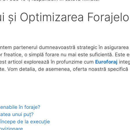
 și Optimizarea Forajelo
untem partenerul dumneavoastră strategic în asigurarea u
r freatice, o simplă forare nu mai este suficientă. Est
cest articol explorează în profunzime cum
Euroforaj
integ
nte. Vom detalia, de asemenea, oferta noastră specifică 
enabile în foraje?
tatea unui puț?
 începe de la execuție
ovizionare