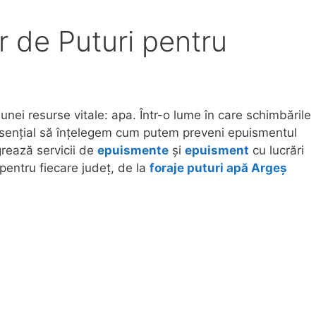
r de Puturi pentru
nei resurse vitale: apa. Într-o lume în care schimbările
e esențial să înțelegem cum putem preveni epuismentul
rează servicii de
epuismente
și
epuisment
cu lucrări
pentru fiecare județ, de la
foraje puturi apă Argeș