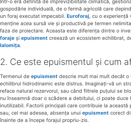
Într-o eră definită de imprevizibilitate climatică, gesti
gospodărie individuală, de o fermă agricolă care depinde
un foraj executat impecabil.
Euroforaj
, cu o experiență 
menține acea sursă vie și productivă pe termen nelimita
faza de proiectare. Aceasta este diferența dintre o inves
foraje
și
epuisment
creează un ecosistem echilibrat, d
Ialomița
.
2. Ce este epuismentul și cum af
Termenul de
epuisment
descrie mult mai mult decât o 
echilibrul hidrodinamic este distrus. Imaginați-vă un s
reface natural rezervorul, sau când filtrele puțului se 
nu înseamnă doar o scădere a debitului, ci poate duce l
inutilizabil. Factorii principali care contribuie la aceas
sau, cel mai adesea, absența unui
epuisment
corect di
înainte de a începe forajul propriu-zis.