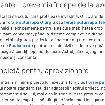
mente – prevenția începe de la ex
eprezintă scutul care protejează investiția. O lucrare de 
ecum
foraje puturi apă Giurgiu
sau
foraje puturi apă Te
nici și echipamente pentru a asigura stabilitatea gropii 
are capacitate, până la sisteme complexe de drenaj per
r, ci și migrarea particulelor fine care ar putea colmata 
te de
Epuismente
pentru proiecte civile și de anvergură
igură condiții optime de lucru. Astfel, când ajungem la
impede și constantă.
mpletă pentru aprovizionare
ntrăm în inima proiectului: execuția forajului.
Foraje pu
ul nostru standardizat, dar adaptabil fiecărui proiect, i
portamentul solului, mai ales în zone diverse precum cele
erformante, capabile să atingă adâncimi mari în siguranț