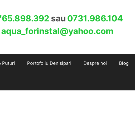
765.898.392
sau
0731.986.104
:
aqua_forinstal@yahoo.com
e Puturi
Portofoliu Denisipari
Despre noi
Blog