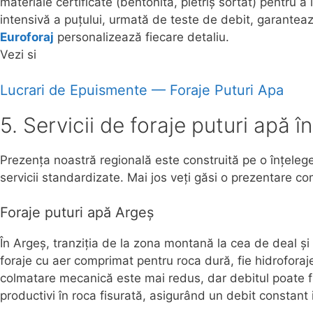
materiale certificate (bentonită, pietriș sortat) pentru 
intensivă a puțului, urmată de teste de debit, garanteaz
Euroforaj
personalizează fiecare detaliu.
Vezi si
Lucrari de Epuismente — Foraje Puturi Apa
5. Servicii de foraje puturi apă î
Prezența noastră regională este construită pe o înțeleger
servicii standardizate. Mai jos veți găsi o prezentare com
Foraje puturi apă Argeș
În Argeș, tranziția de la zona montană la cea de deal ș
foraje cu aer comprimat pentru roca dură, fie hidroforaje
colmatare mecanică este mai redus, dar debitul poate f
productivi în roca fisurată, asigurând un debit constant