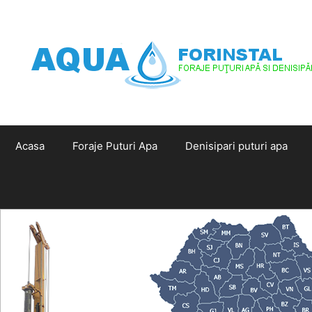
Sari
la
conținut
Acasa
Foraje Puturi Apa
Denisipari puturi apa