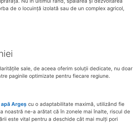
suprafață. Nu în ultimul rând, spălarea și dezvoltarea
rba de o locuință izolată sau de un complex agricol,
niei
aritățile sale, de aceea oferim soluții dedicate, nu doar
ătre paginile optimizate pentru fiecare regiune.
i apă Argeș
cu o adaptabilitate maximă, utilizând fie
a noastră ne-a arătat că în zonele mai înalte, riscul de
ării este vital pentru a deschide cât mai mulți pori