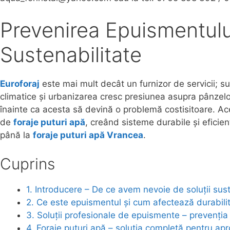
Prevenirea Epuismentului
Sustenabilitate
Euroforaj
este mai mult decât un furnizor de servicii; s
climatice și urbanizarea cresc presiunea asupra pânzelo
înainte ca acesta să devină o problemă costisitoare. A
de
foraje puturi apă
, creând sisteme durabile și eficie
până la
foraje puturi apă Vrancea
.
Cuprins
1. Introducere – De ce avem nevoie de soluții sust
2. Ce este epuismentul și cum afectează durabili
3. Soluții profesionale de epuismente – prevenția
4. Foraje puturi apă – soluția completă pentru apr