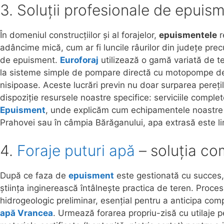
3. Soluții profesionale de epuis
În domeniul construcțiilor și al forajelor,
epuismentele
r
adâncime mică, cum ar fi luncile râurilor din județe pr
de epuisment.
Euroforaj
utilizează o gamă variată de teh
la sisteme simple de pompare directă cu motopompe de m
nisipoase. Aceste lucrări previn nu doar surparea perețilo
dispoziție resursele noastre specifice: serviciile comple
Epuisment
, unde explicăm cum echipamentele noastre as
Prahovei sau în câmpia Bărăganului, apa extrasă este l
4.
Foraje puturi apă
– soluția co
După ce faza de
epuisment
este gestionată cu succes, i
știința inginerească întâlnește practica de teren. Proces
hidrogeologic preliminar, esențial pentru a anticipa com
apă Vrancea
. Urmează forarea propriu-zisă cu utilaje p