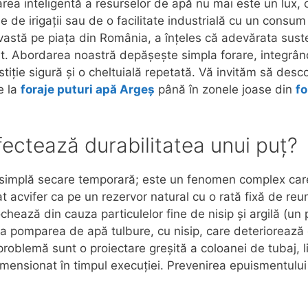
onarea inteligentă a resurselor de apă nu mai este un lux,
 de irigații sau de o facilitate industrială cu un consum
vastă pe piața din România, a înțeles că adevărata suste
t. Abordarea noastră depășește simpla forare, integrând
tiție sigură și o cheltuială repetată. Vă invităm să desc
e la
foraje puturi apă Argeș
până în zonele joase din
fo
ectează durabilitatea unui puț?
simplă secare temporară; este un fenomen complex care d
trat acvifer ca pe un rezervor natural cu o rată fixă de
blochează din cauza particulelor fine de nisip și argilă 
a pomparea de apă tulbure, cu nisip, care deteriorează e
tă problemă sunt o proiectare greșită a coloanei de tubaj, 
mensionat în timpul execuției. Prevenirea epuismentului