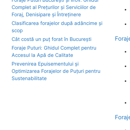
Foraje Puturi București și Ilfov: Ghidul
Complet al Prețurilor și Serviciilor de
Foraj, Denisipare și Întreținere
Clasificarea forajelor după adâncime și
scop
Foraj
Cât costă un puț forat în București
Foraje Puturi: Ghidul Complet pentru
Accesul la Apă de Calitate
Prevenirea Epuisementului și
Optimizarea Forajelor de Puțuri pentru
Sustenabilitate
euroforaje.ro
Foraj