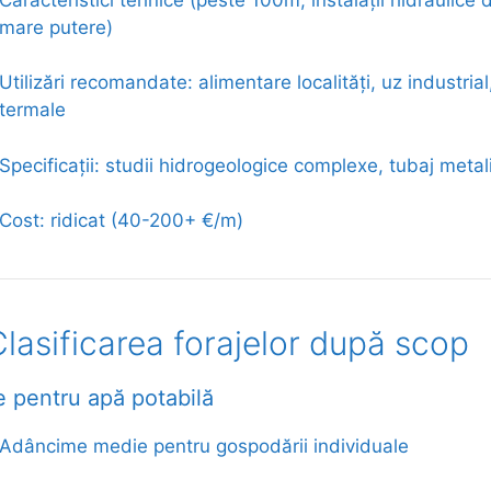
mare putere)
Utilizări recomandate: alimentare localități, uz industrial
termale
Specificații: studii hidrogeologice complexe, tubaj metal
Cost: ridicat (40-200+ €/m)
Clasificarea forajelor după scop
e pentru apă potabilă
Adâncime medie pentru gospodării individuale