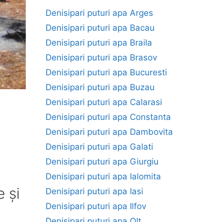
Denisipari puturi apa Arges
Denisipari puturi apa Bacau
Denisipari puturi apa Braila
Denisipari puturi apa Brasov
Denisipari puturi apa Bucuresti
Denisipari puturi apa Buzau
Denisipari puturi apa Calarasi
Denisipari puturi apa Constanta
Denisipari puturi apa Dambovita
Denisipari puturi apa Galati
Denisipari puturi apa Giurgiu
Denisipari puturi apa Ialomita
 și
Denisipari puturi apa Iasi
Denisipari puturi apa Ilfov
Denisipari puturi apa Olt