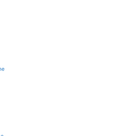
me
de