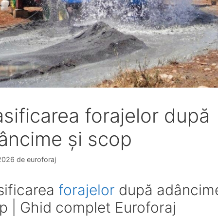
asificarea forajelor după
âncime și scop
 2026
de
euroforaj
sificarea
forajelor
după adâncime
p | Ghid complet Euroforaj