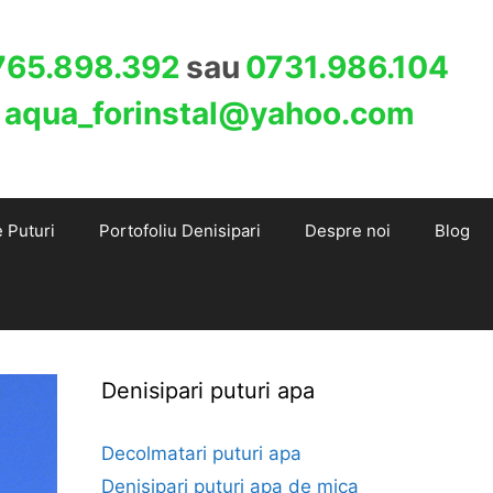
765.898.392
sau
0731.986.104
:
aqua_forinstal@yahoo.com
e Puturi
Portofoliu Denisipari
Despre noi
Blog
Denisipari puturi apa
Decolmatari puturi apa
Denisipari puturi apa de mica