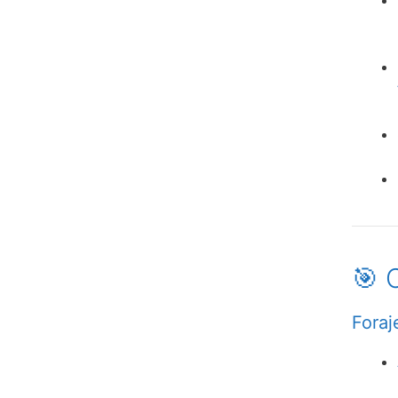
🎯 
Foraj