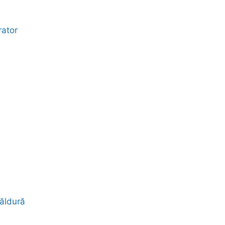
rator
căldură