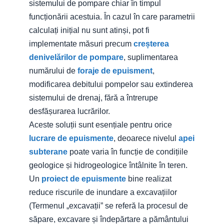
sistemului de pompare chiar în timpul
funcționării acestuia. În cazul în care parametrii
calculați inițial nu sunt atinși, pot fi
implementate măsuri precum
creșterea
denivelărilor de pompare
, suplimentarea
numărului de
foraje de epuisment
,
modificarea debitului pompelor sau extinderea
sistemului de drenaj, fără a întrerupe
desfășurarea lucrărilor.
Aceste soluții sunt esențiale pentru orice
lucrare de epuismente
, deoarece nivelul
apei
subterane
poate varia în funcție de condițiile
geologice și hidrogeologice întâlnite în teren.
Un
proiect de epuismente
bine realizat
reduce riscurile de inundare a excavațiilor
(
Termenul „excavații” se referă la procesul de
săpare, excavare și îndepărtare a pământului