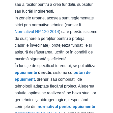
sau a rocilor pentru a crea fundații, subsoluri
sau lucrări inginerești.
În zonele urbane, acestea sunt reglementate
strict prin normative tehnice (cum ar fi
Normativul NP 120-2014
) care prevăd sisteme
de susținere a pereților pentru a proteja
clădirile învecinate), protejează fundațiile și
asigură desfășurarea lucrărilor în condiții de
maximă siguranță și eficiență.
În funcție de specificul terenului, se pot utiliza
epuismente
directe
, sisteme cu
puturi de
epuisment
, drenuri sau combinații de
tehnologii adaptate fiecărui proiect. Alegerea
soluției optime se realizează pe baza studiilor
geotehnice și hidrogeologice, respectând
cerințele din
normativul pentru epuismente