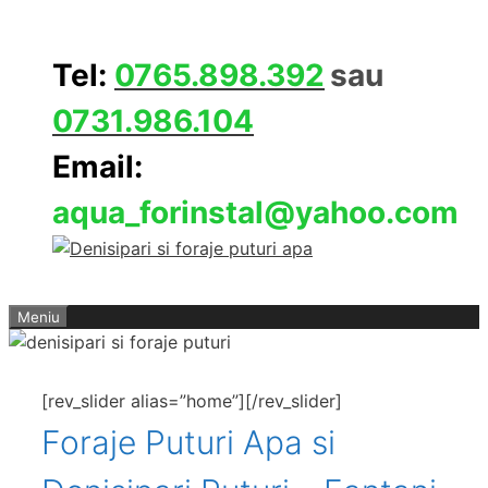
Sari
la
Tel:
0765.898.392
sau
conținut
0731.986.104
Email:
aqua_forinstal@yahoo.com
Meniu
[rev_slider alias=”home”][/rev_slider]
Foraje Puturi Apa si