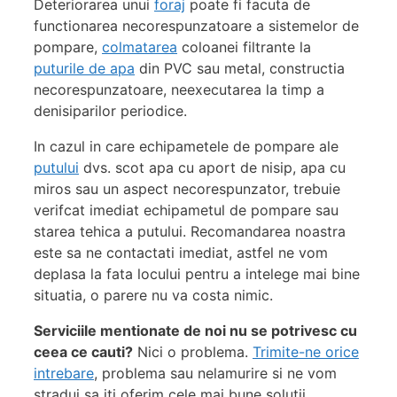
Deteriorarea unui
foraj
poate fi facuta de
functionarea necorespunzatoare a sistemelor de
pompare,
colmatarea
coloanei filtrante la
puturile de apa
din PVC sau metal, constructia
necorespunzatoare, neexecutarea la timp a
denisiparilor periodice.
In cazul in care echipametele de pompare ale
putului
dvs. scot apa cu aport de nisip, apa cu
miros sau un aspect necorespunzator, trebuie
verifcat imediat echipametul de pompare sau
starea tehica a putului. Recomandarea noastra
este sa ne contactati imediat, astfel ne vom
deplasa la fata locului pentru a intelege mai bine
situatia, o parere nu va costa nimic.
Serviciile mentionate de noi nu se potrivesc cu
ceea ce cauti?
Nici o problema.
Trimite-ne orice
intrebare
, problema sau nelamurire si ne vom
stradui sa iti oferim cele mai bune solutii.