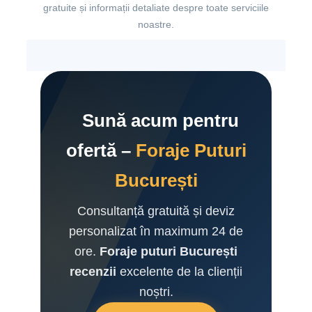
gratuite și informații detaliate despre toate serviciile
noastre.
Sună acum pentru
ofertă –
Foraje Puturi
București
Consultanță gratuită și deviz
personalizat în maximum 24 de
ore.
Foraje puturi București
recenzii
excelente de la clienții
noștri.