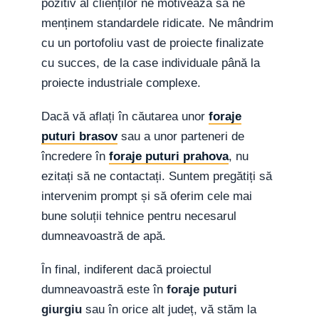
pozitiv al clienților ne motivează să ne
menținem standardele ridicate. Ne mândrim
cu un portofoliu vast de proiecte finalizate
cu succes, de la case individuale până la
proiecte industriale complexe.
Dacă vă aflați în căutarea unor
foraje
puturi brasov
sau a unor parteneri de
încredere în
foraje puturi prahova
, nu
ezitați să ne contactați. Suntem pregătiți să
intervenim prompt și să oferim cele mai
bune soluții tehnice pentru necesarul
dumneavoastră de apă.
În final, indiferent dacă proiectul
dumneavoastră este în
foraje puturi
giurgiu
sau în orice alt județ, vă stăm la