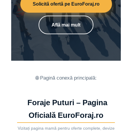
Solicită ofertă pe EuroForaj.ro
Află mai mult
🌐 Pagină conexă principală:
Foraje Puturi – Pagina
Oficială EuroForaj.ro
Vizitați pagina mamă pentru oferte complete, devize