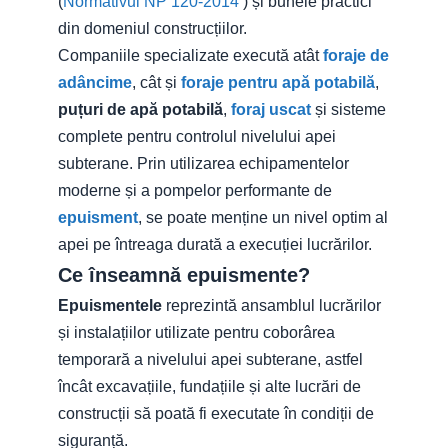
(
Normativul NP 120-2014
) și bunele practici
din domeniul construcțiilor.
Companiile specializate execută atât
foraje de
adâncime
, cât și
foraje pentru apă potabilă
,
puțuri de apă potabilă
,
foraj uscat
și sisteme
complete pentru controlul nivelului apei
subterane. Prin utilizarea echipamentelor
moderne și a pompelor performante de
epuisment
, se poate menține un nivel optim al
apei pe întreaga durată a execuției lucrărilor.
Ce înseamnă epuismente?
Epuismentele
reprezintă ansamblul lucrărilor
și instalațiilor utilizate pentru coborârea
temporară a nivelului apei subterane, astfel
încât excavațiile, fundațiile și alte lucrări de
construcții să poată fi executate în condiții de
siguranță.