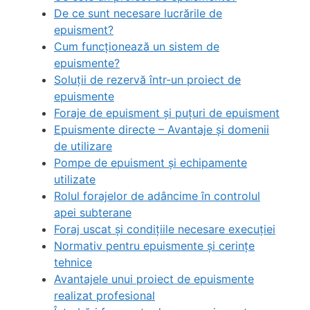
De ce sunt necesare lucrările de
epuisment?
Cum funcționează un sistem de
epuismente?
Soluții de rezervă într-un proiect de
epuismente
Foraje de epuisment și puțuri de epuisment
Epuismente directe – Avantaje și domenii
de utilizare
Pompe de epuisment și echipamente
utilizate
Rolul forajelor de adâncime în controlul
apei subterane
Foraj uscat și condițiile necesare execuției
Normativ pentru epuismente și cerințe
tehnice
Avantajele unui proiect de epuismente
realizat profesional