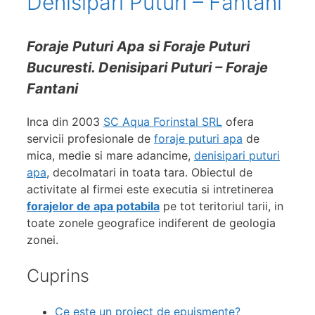
Denisipari Puturi – Fantani
Foraje Puturi Apa si Foraje Puturi
Bucuresti. Denisipari Puturi – Foraje
Fantani
Inca din 2003
SC Aqua Forinstal SRL
ofera
servicii profesionale de
foraje puturi apa
de
mica, medie si mare adancime,
denisipari puturi
apa
, decolmatari in toata tara. Obiectul de
activitate al firmei este executia si intretinerea
forajelor de apa potabila
pe tot teritoriul tarii, in
toate zonele geografice indiferent de geologia
zonei.
Cuprins
Ce este un proiect de epuismente?