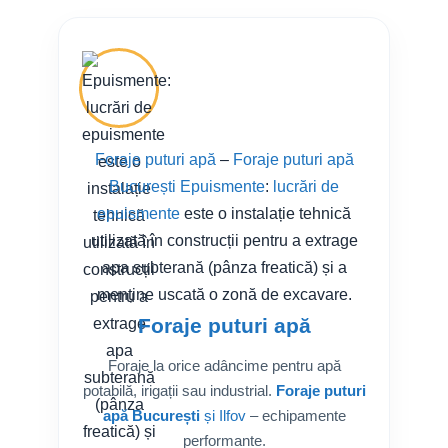
Foraje puturi apă
–
Foraje puturi apă
București
Epuismente
:
lucrări de
epuismente
este o instalație tehnică
utilizată în construcții pentru a extrage
apa subterană (pânza freatică) și a
menține uscată o zonă de excavare.
Foraje puturi apă
Foraje la orice adâncime pentru apă
potabilă, irigații sau industrial.
Foraje puturi
apă București
și Ilfov
– echipamente
performante.