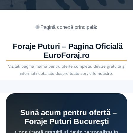
🌐 Pagină conexă principală:
Foraje Puturi – Pagina Oficială
EuroForaj.ro
Vizitați pagina mamă pentru oferte complete, devize gratuite și
informații detaliate despre toate serviciile noastre.
Sună acum pentru ofertă –
Foraje Puturi București
Consultanță gratuită și deviz personalizat în