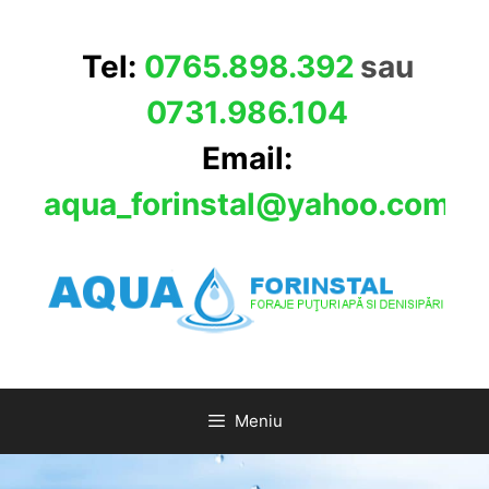
Sari
la
Tel:
0765.898.392
sau
conținut
0731.986.104
Email:
aqua_forinstal@yahoo.com
Meniu