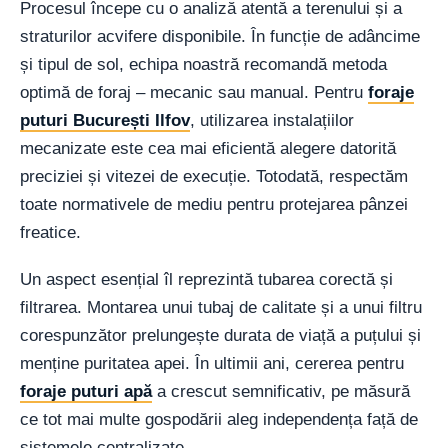
Procesul începe cu o analiză atentă a terenului și a
straturilor acvifere disponibile. În funcție de adâncime
și tipul de sol, echipa noastră recomandă metoda
optimă de foraj – mecanic sau manual. Pentru
foraje
puturi București Ilfov
, utilizarea instalațiilor
mecanizate este cea mai eficientă alegere datorită
preciziei și vitezei de execuție. Totodată, respectăm
toate normativele de mediu pentru protejarea pânzei
freatice.
Un aspect esențial îl reprezintă tubarea corectă și
filtrarea. Montarea unui tubaj de calitate și a unui filtru
corespunzător prelungește durata de viață a puțului și
menține puritatea apei. În ultimii ani, cererea pentru
foraje puturi apă
a crescut semnificativ, pe măsură
ce tot mai multe gospodării aleg independența față de
sistemele centralizate.