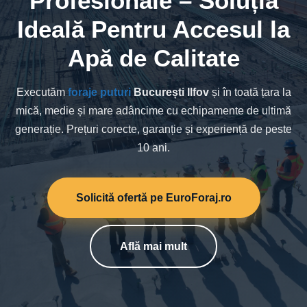
Profesionale – Soluția
Ideală Pentru Accesul la
Apă de Calitate
Executăm
foraje puturi
București Ilfov
și în toată țara la
mică, medie și mare adâncime cu echipamente de ultimă
generație. Prețuri corecte, garanție și experiență de peste
10 ani.
Solicită ofertă pe EuroForaj.ro
Află mai mult