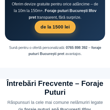
Oferim devize gratuite pentru orice adâncime – de
la 10m la 150m+.
Foraje puturi București Ilfov
pret
transparent, fără surprize.
de la 1500 lei
Sună pentru o ofertă personalizată:
0765 898 392
–
foraje
puturi București pret
avantajos.
Întrebări Frecvente – Foraje
Puturi
Răspunsuri la cele mai comune nelămuriri legate
de
foraje puturi apă București Ilfov
.