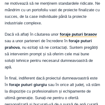
ne motivează să ne menținem standardele ridicate. Ne
mândrim cu un portofoliu vast de proiecte finalizate cu
succes, de la case individuale până la proiecte
industriale complexe.
Dacă vă aflați în căutarea unor
foraje puturi brasov
sau a unor parteneri de încredere în
foraje puturi
prahova
, nu ezitați să ne contactați. Suntem pregătiți
să intervenim prompt și să oferim cele mai bune
soluții tehnice pentru necesarul dumneavoastră de
apă.
În final, indiferent dacă proiectul dumneavoastră este
în
foraje puturi giurgiu
sau în orice alt județ, vă stăm
la dispoziție cu profesionalism și echipamente de
ultimă generație. Sunați-ne pentru o ofertă
personalizată și bucurați-vă de o sursă de apă curată