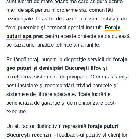
sunt lucrări de mare adâncime care asigură debite
mari de apă pentru microferme sau comunități
rezidențiale. În astfel de cazuri, utilizăm instalații de
foraj puternice și personal special instruit.
Foraje
puturi apa
pret
pentru aceste proiecte se calculează
pe baza unei analize tehnice amănunțite.
Pe lângă foraj, punem la dispoziție servicii de
foraje
geo puțuri și denisipări București Ilfov
și
întreținerea sistemelor de pompare. Oferim asistență
post-instalare și recomandări privind pompele și
sistemele de filtrare adecvate. Toate lucrările
beneficiază de garanție și de monitorizare post-
execuție.
Un alt factor distinctiv îl reprezintă
foraje puturi
București recenzii
– feedback-ul pozitiv al clienților