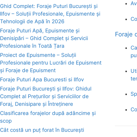
Av
Ghid Complet: Foraje Puturi București și
Ilfov – Soluții Profesionale, Epuismente și
Co
Tehnologii de Apă în 2026
Foraje Puturi Apă, Epuismente și
Foraje
Denisipări – Ghid Complet și Servicii
Profesionale în Toată Țara
Ca
Proiect de Epuismente – Soluții
pu
Profesionale pentru Lucrări de Epuisment
și Foraje de Epuisment
Ut
te
Foraje Puturi Apa Bucuresti si Ilfov
Foraje Puturi București și Ilfov: Ghidul
Sp
Complet al Prețurilor și Serviciilor de
Foraj, Denisipare și Întreținere
Co
Clasificarea forajelor după adâncime și
scop
Cât costă un puț forat în București