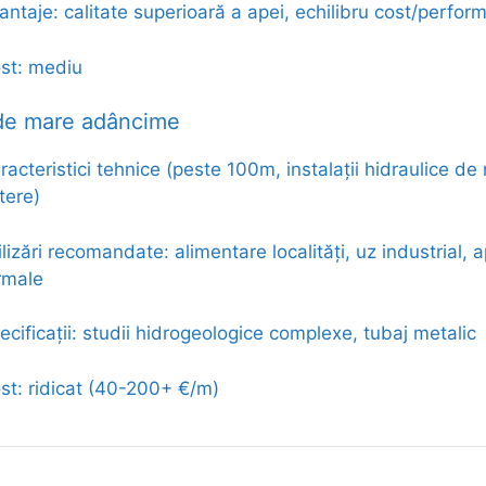
antaje: calitate superioară a apei, echilibru cost/perfor
st: mediu
 de mare adâncime
racteristici tehnice (peste 100m, instalații hidraulice de
tere)
ilizări recomandate: alimentare localități, uz industrial, 
rmale
ecificații: studii hidrogeologice complexe, tubaj metalic
st: ridicat (40-200+ €/m)