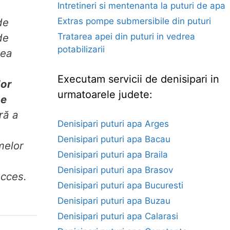
Intretineri si mentenanta la puturi de apa
de
Extras pompe submersibile din puturi
de
Tratarea apei din puturi in vedrea
potabilizarii
rea
Executam servicii de denisipari in
lor
urmatoarele judete:
me
ră a
Denisipari puturi apa Arges
Denisipari puturi apa Bacau
melor
Denisipari puturi apa Braila
Denisipari puturi apa Brasov
ucces.
Denisipari puturi apa Bucuresti
Denisipari puturi apa Buzau
Denisipari puturi apa Calarasi