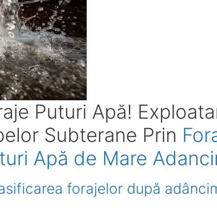
raje Puturi Ap
ă
! Exploata
elor Subterane Prin
For
turi Ap
ă
de Mare Adanc
asificarea forajelor după adânci