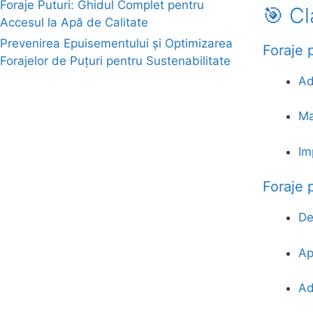
Foraje Puturi: Ghidul Complet pentru
🎯 Cl
Accesul la Apă de Calitate
Prevenirea Epuisementului și Optimizarea
Foraje 
Forajelor de Puțuri pentru Sustenabilitate
Ad
euroforaje.ro
Ma
Im
Foraje p
De
Apl
Ad