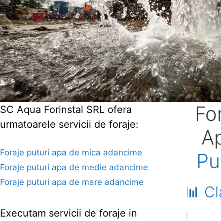
Fo
SC Aqua Forinstal SRL ofera
urmatoarele servicii de foraje:
Ap
Foraje puturi apa de mica adancime
Pu
Foraje puturi apa de medie adancime
Foraje puturi apa de mare adancime
📊 Cl
Executam servicii de foraje in