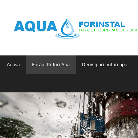
Sari
la
conținut
Acasa
Foraje Puturi Apa
Denisipari puturi apa