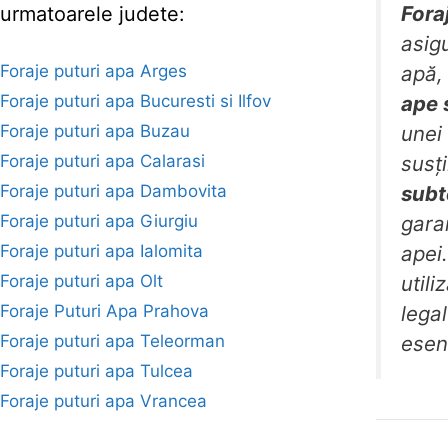
Fora
urmatoarele judete:
asig
Foraje puturi apa Arges
apă,
Foraje puturi apa Bucuresti si Ilfov
ape 
Foraje puturi apa Buzau
unei 
Foraje puturi apa Calarasi
susț
Foraje puturi apa Dambovita
subt
Foraje puturi apa Giurgiu
gara
Foraje puturi apa Ialomita
apei
Foraje puturi apa Olt
util
Foraje Puturi Apa Prahova
lega
Foraje puturi apa Teleorman
esen
Foraje puturi apa Tulcea
Foraje puturi apa Vrancea