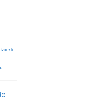
izare în
lor
de