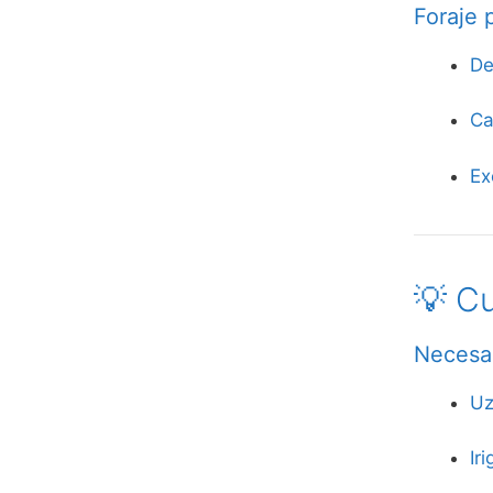
Foraje p
De
Ca
Ex
💡 Cu
Necesa
Uz
Ir