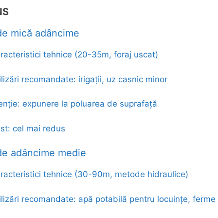
NS
de mică adâncime
racteristici tehnice (20-35m, foraj uscat)
ilizări recomandate: irigații, uz casnic minor
enție: expunere la poluarea de suprafață
st: cel mai redus
 de adâncime medie
racteristici tehnice (30-90m, metode hidraulice)
ilizări recomandate: apă potabilă pentru locuințe, ferme