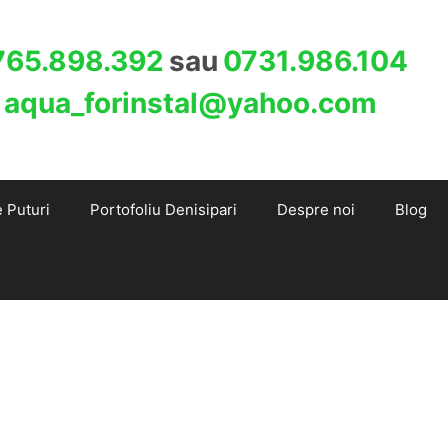
765.898.392
sau
0731.986.104
:
aqua_forinstal@yahoo.com
e Puturi
Portofoliu Denisipari
Despre noi
Blog