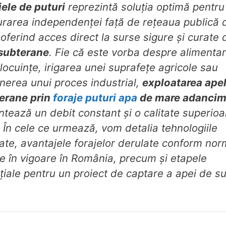
jele de puturi
reprezintă soluția optimă pentru
urarea independenței față de rețeaua publică 
 oferind acces direct la surse sigure și curate 
subterane
. Fie că este vorba despre alimenta
locuințe, irigarea unei suprafețe agricole sau
inerea unui proces industrial,
exploatarea ape
erane prin
foraje puturi apa
de mare adanci
ntează un debit constant și o calitate superioa
. În cele ce urmează, vom detalia tehnologiile
izate, avantajele forajelor derulate conform nor
le în vigoare în România, precum și etapele
țiale pentru un proiect de captare a apei de s