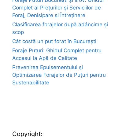
Foraje Puturi București și Ilfov: Ghidul
Complet al Prețurilor și Serviciilor de
Foraj, Denisipare și Întreținere
Clasificarea forajelor după adâncime și
scop
Cât costă un puț forat în București
Foraje Puturi: Ghidul Complet pentru
Accesul la Apă de Calitate
Prevenirea Epuisementului și
Optimizarea Forajelor de Puțuri pentru
Sustenabilitate
euroforaje.ro
Copyright: