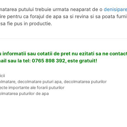
atarea putului trebuie urmata neaparat de o
denisipar
ire pentru ca forajul de apa sa si revina si sa poata furn
 sa fie pus in productie.
 informatii sau cotatii de pret nu ezitati sa ne
contact
ail sau la tel: 0765 898 392, este gratuit!
gorii
cii
hete
olmatare
,
decolmatare puturi apa
,
decolmatarea puturilor
cte importante ale forarii puturilor
lmatarea puturilor de apa