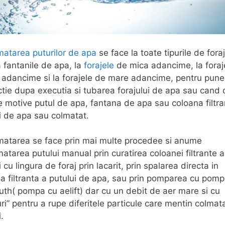
atarea puturilor de apa
se face la toate tipurile de fora
a fantanile de apa, la
forajele
de mica adancime, la foraj
adancime si la forajele de mare adancime, pentru pune
tie dupa executia si tubarea forajului de apa sau cand 
te motive putul de apa, fantana de apa sau coloana filtra
i de apa sau colmatat.
atarea se face prin mai multe procedee si anume
atarea putului manual prin curatirea coloanei filtrante a
 cu lingura de foraj prin lacarit, prin spalarea directa in
a filtranta a putului de apa, sau prin pomparea cu pom
h( pompa cu aelift) dar cu un debit de aer mare si cu
turi” pentru a rupe diferitele particule care mentin colmat
.