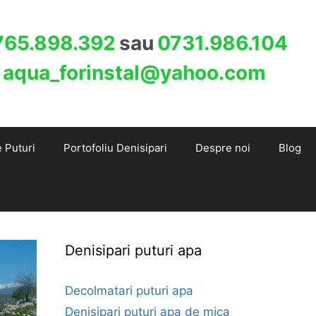
765.898.392
sau
0731.986.104
:
aqua_forinstal@yahoo.com
e Puturi
Portofoliu Denisipari
Despre noi
Blog
Denisipari puturi apa
Decolmatari puturi apa
Denisipari puturi apa de mica