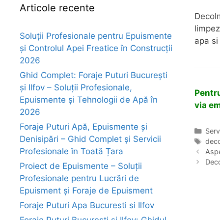
Articole recente
Decolm
limpez
Soluții Profesionale pentru Epuismente
apa si
și Controlul Apei Freatice în Construcții
2026
Ghid Complet: Foraje Puturi București
și Ilfov – Soluții Profesionale,
Pentru
Epuismente și Tehnologii de Apă în
via em
2026
Foraje Puturi Apă, Epuismente și
Cate
Servi
Denisipări – Ghid Complet și Servicii
Etic
dec
Profesionale în Toată Țara
Aspe
Deco
Proiect de Epuismente – Soluții
Profesionale pentru Lucrări de
Epuisment și Foraje de Epuisment
Foraje Puturi Apa Bucuresti si Ilfov