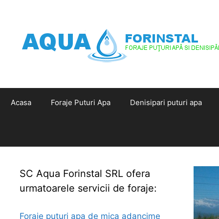
Sari
la
conținut
Acasa
Foraje Puturi Apa
Denisipari puturi apa
SC Aqua Forinstal SRL ofera
urmatoarele servicii de foraje:
Foraje puturi apa de mica adancime