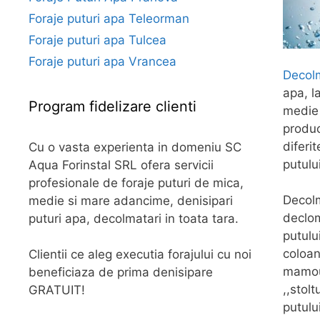
Foraje puturi apa Teleorman
Foraje puturi apa Tulcea
Foraje puturi apa Vrancea
Decolm
apa, l
Program fidelizare clienti
medie 
produc
diferi
Cu o vasta experienta in domeniu SC
putulu
Aqua Forinstal SRL ofera servicii
profesionale de foraje puturi de mica,
Decolm
medie si mare adancime, denisipari
declom
puturi apa, decolmatari in toata tara.
putului
coloan
Clientii ce aleg executia forajului cu noi
mamout
beneficiaza de prima denisipare
,,stol
GRATUIT!
putului