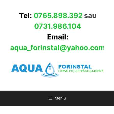
Sari
la
Tel:
0765.898.392
sau
conținut
0731.986.104
Email:
aqua_forinstal@yahoo.com
Meniu