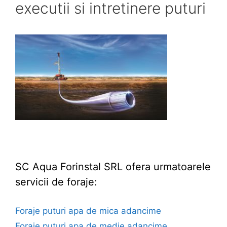
executii si intretinere puturi
SC Aqua Forinstal SRL ofera urmatoarele
servicii de foraje:
Foraje puturi apa de mica adancime
Foraje puturi apa de medie adancime