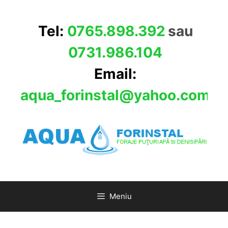
Sari
la
Tel:
0765.898.392
sau
conținut
0731.986.104
Email:
aqua_forinstal@yahoo.com
Meniu