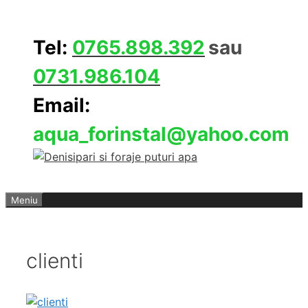
Sari
la
Tel:
0765.898.392
sau
conținut
0731.986.104
Email:
aqua_forinstal@yahoo.com
Meniu
clienti