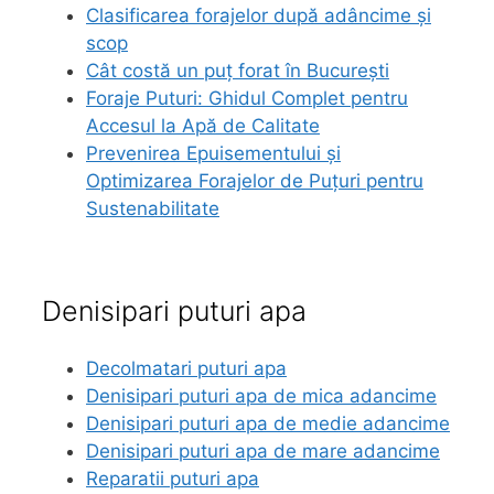
Clasificarea forajelor după adâncime și
scop
Cât costă un puț forat în București
Foraje Puturi: Ghidul Complet pentru
Accesul la Apă de Calitate
Prevenirea Epuisementului și
Optimizarea Forajelor de Puțuri pentru
Sustenabilitate
euroforaje.ro
Denisipari puturi apa
Decolmatari puturi apa
Denisipari puturi apa de mica adancime
Denisipari puturi apa de medie adancime
Denisipari puturi apa de mare adancime
Reparatii puturi apa