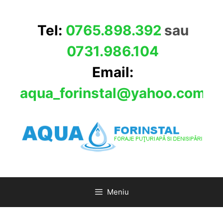
Sari
la
Tel:
0765.898.392
sau
conținut
0731.986.104
Email:
aqua_forinstal@yahoo.com
Meniu