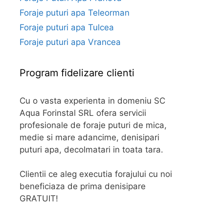
Foraje puturi apa Teleorman
Foraje puturi apa Tulcea
Foraje puturi apa Vrancea
Program fidelizare clienti
Cu o vasta experienta in domeniu SC
Aqua Forinstal SRL ofera servicii
profesionale de foraje puturi de mica,
medie si mare adancime, denisipari
puturi apa, decolmatari in toata tara.
Clientii ce aleg executia forajului cu noi
beneficiaza de prima denisipare
GRATUIT!