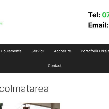
Tel:
0
Email
Epuismente
Servicii
Acoperire
Portofoliu Foraj
Contact
colmatarea