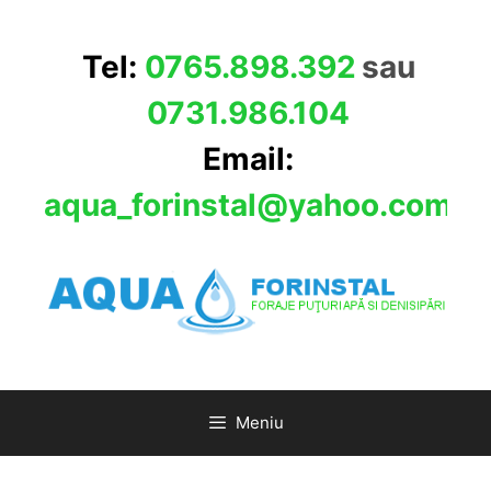
Sari
la
Tel:
0765.898.392
sau
conținut
0731.986.104
Email:
aqua_forinstal@yahoo.com
Meniu