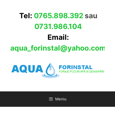
Sari
la
Tel:
0765.898.392
sau
conținut
0731.986.104
Email:
aqua_forinstal@yahoo.com
Meniu