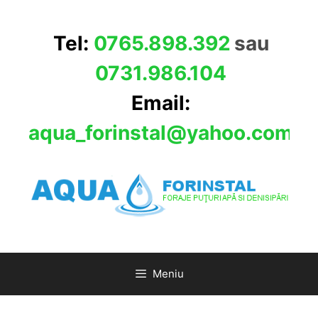
Sari
la
Tel:
0765.898.392
sau
conținut
0731.986.104
Email:
aqua_forinstal@yahoo.com
Meniu