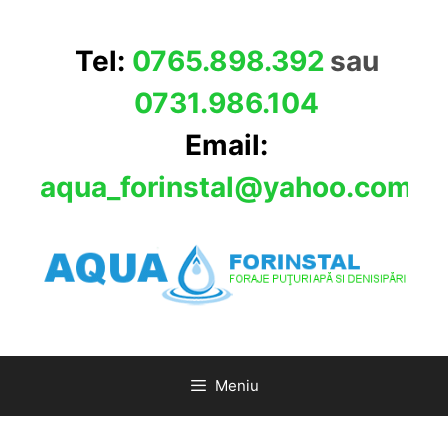
Sari
la
Tel:
0765.898.392
sau
conținut
0731.986.104
Email:
aqua_forinstal@yahoo.com
Meniu