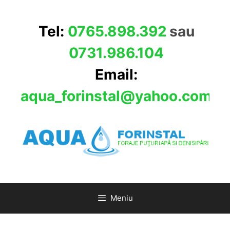
Sari
la
Tel:
0765.898.392
sau
conținut
0731.986.104
Email:
aqua_forinstal@yahoo.com
Meniu