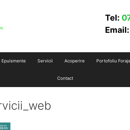
Tel:
0
Email
Epuismente
Servicii
Acoperire
Portofoliu Foraj
Contact
rvicii_web