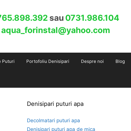
765.898.392
sau
0731.986.104
:
aqua_forinstal@yahoo.com
e Puturi
Portofoliu Denisipari
Despre noi
Blog
Denisipari puturi apa
Decolmatari puturi apa
Denisipari puturi apa de mica