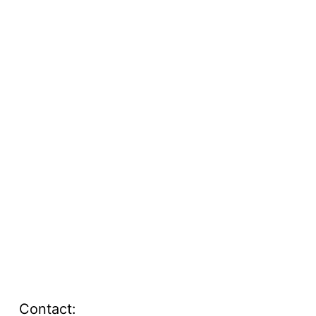
Contact: