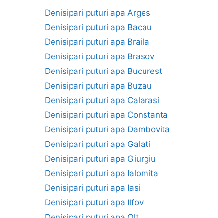
Denisipari puturi apa Arges
Denisipari puturi apa Bacau
Denisipari puturi apa Braila
Denisipari puturi apa Brasov
Denisipari puturi apa Bucuresti
Denisipari puturi apa Buzau
Denisipari puturi apa Calarasi
Denisipari puturi apa Constanta
Denisipari puturi apa Dambovita
Denisipari puturi apa Galati
Denisipari puturi apa Giurgiu
Denisipari puturi apa Ialomita
Denisipari puturi apa Iasi
Denisipari puturi apa Ilfov
Denisipari puturi apa Olt