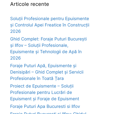
Articole recente
Soluții Profesionale pentru Epuismente
și Controlul Apei Freatice în Construcții
2026
Ghid Complet: Foraje Puturi București
și Ilfov – Soluții Profesionale,
Epuismente și Tehnologii de Apă în
2026
Foraje Puturi Apă, Epuismente și
Denisipări – Ghid Complet și Servicii
Profesionale în Toată Țara
Proiect de Epuismente – Soluții
Profesionale pentru Lucrări de
Epuisment și Foraje de Epuisment
Foraje Puturi Apa Bucuresti si Ilfov