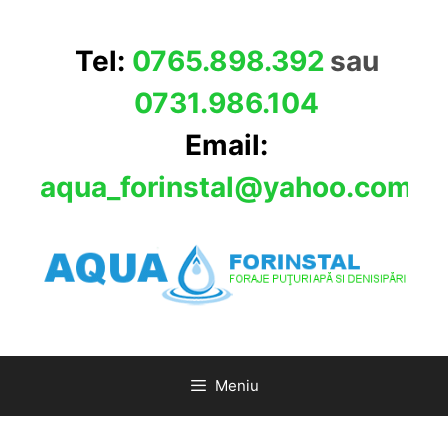
Sari
la
Tel:
0765.898.392
sau
conținut
0731.986.104
Email:
aqua_forinstal@yahoo.com
Meniu