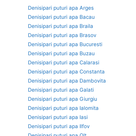
Denisipari puturi apa Arges
Denisipari puturi apa Bacau
Denisipari puturi apa Braila
Denisipari puturi apa Brasov
Denisipari puturi apa Bucuresti
Denisipari puturi apa Buzau
Denisipari puturi apa Calarasi
Denisipari puturi apa Constanta
Denisipari puturi apa Dambovita
Denisipari puturi apa Galati
Denisipari puturi apa Giurgiu
Denisipari puturi apa Ialomita
Denisipari puturi apa Iasi
Denisipari puturi apa Ilfov
Denisipari puturi apa Olt