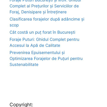
Foraje Puturi București și Ilfov: Ghidul
Complet al Prețurilor și Serviciilor de
Foraj, Denisipare și Întreținere
Clasificarea forajelor după adâncime și
scop
Cât costă un puț forat în București
Foraje Puturi: Ghidul Complet pentru
Accesul la Apă de Calitate
Prevenirea Epuisementului și
Optimizarea Forajelor de Puțuri pentru
Sustenabilitate
euroforaje.ro
Copyright: