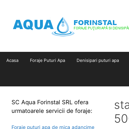
Sari
la
conținut
Acasa
Foraje Puturi Apa
Denisipari puturi apa
st
SC Aqua Forinstal SRL ofera
urmatoarele servicii de foraje:
50
Foraje puturi apa de mica adancime