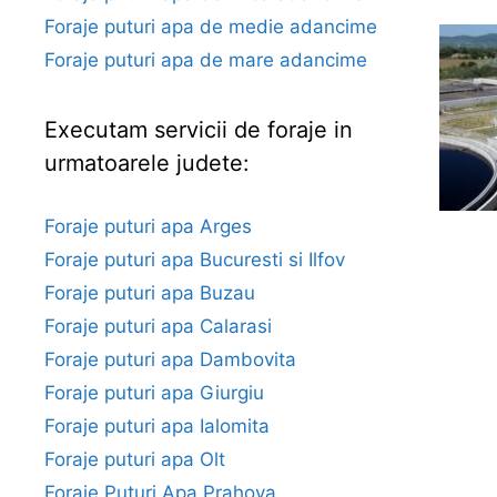
Foraje puturi apa de medie adancime
Foraje puturi apa de mare adancime
Executam servicii de foraje in
urmatoarele judete:
Foraje puturi apa Arges
Foraje puturi apa Bucuresti si Ilfov
Foraje puturi apa Buzau
Foraje puturi apa Calarasi
Foraje puturi apa Dambovita
Foraje puturi apa Giurgiu
Foraje puturi apa Ialomita
Foraje puturi apa Olt
Foraje Puturi Apa Prahova