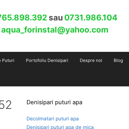
765.898.392
sau
0731.986.104
:
aqua_forinstal@yahoo.com
e Puturi
Portofoliu Denisipari
Despre noi
Blog
852
Denisipari puturi apa
Decolmatari puturi apa
Denisipari puturi apa de mica