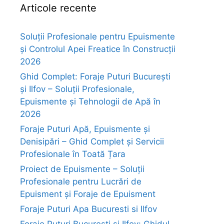
Articole recente
Soluții Profesionale pentru Epuismente
și Controlul Apei Freatice în Construcții
2026
Ghid Complet: Foraje Puturi București
și Ilfov – Soluții Profesionale,
Epuismente și Tehnologii de Apă în
2026
Foraje Puturi Apă, Epuismente și
Denisipări – Ghid Complet și Servicii
Profesionale în Toată Țara
Proiect de Epuismente – Soluții
Profesionale pentru Lucrări de
Epuisment și Foraje de Epuisment
Foraje Puturi Apa Bucuresti si Ilfov