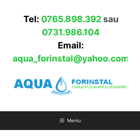
Sari
la
Tel:
0765.898.392
sau
conținut
0731.986.104
Email:
aqua_forinstal@yahoo.com
Meniu