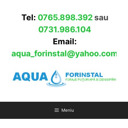
Sari
la
Tel:
0765.898.392
sau
conținut
0731.986.104
Email:
aqua_forinstal@yahoo.com
Meniu