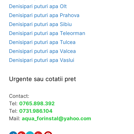
Denisipari puturi apa Olt
Denisipari puturi apa Prahova
Denisipari puturi apa Sibiu
Denisipari puturi apa Teleorman
Denisipari puturi apa Tulcea
Denisipari puturi apa Valcea
Denisipari puturi apa Vaslui
Urgente sau cotatii pret
Contact:
Tel:
0765.898.392
Tel:
0731.986.104
Mail:
aqua_forinstal@yahoo.com