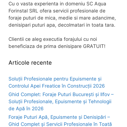
Cu o vasta experienta in domeniu SC Aqua
Forinstal SRL ofera servicii profesionale de
foraje puturi de mica, medie si mare adancime,
denisipari puturi apa, decolmatari in toata tara.
Clientii ce aleg executia forajului cu noi
beneficiaza de prima denisipare GRATUIT!
Articole recente
Soluții Profesionale pentru Epuismente și
Controlul Apei Freatice în Construcții 2026
Ghid Complet: Foraje Puturi București și Ilfov –
Soluții Profesionale, Epuismente și Tehnologii
de Apă în 2026
Foraje Puturi Apă, Epuismente și Denisipări –
Ghid Complet și Servicii Profesionale în Toată