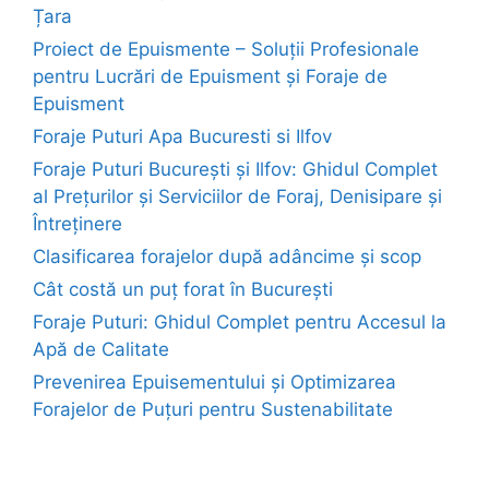
Țara
Proiect de Epuismente – Soluții Profesionale
pentru Lucrări de Epuisment și Foraje de
Epuisment
Foraje Puturi Apa Bucuresti si Ilfov
Foraje Puturi București și Ilfov: Ghidul Complet
al Prețurilor și Serviciilor de Foraj, Denisipare și
Întreținere
Clasificarea forajelor după adâncime și scop
Cât costă un puț forat în București
Foraje Puturi: Ghidul Complet pentru Accesul la
Apă de Calitate
Prevenirea Epuisementului și Optimizarea
Forajelor de Puțuri pentru Sustenabilitate
euroforaje.ro