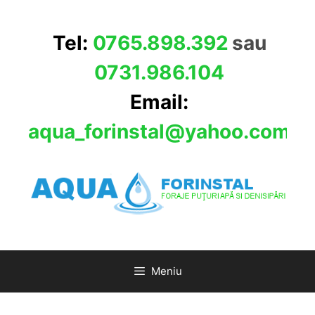
Sari
la
Tel:
0765.898.392
sau
conținut
0731.986.104
Email:
aqua_forinstal@yahoo.com
Meniu