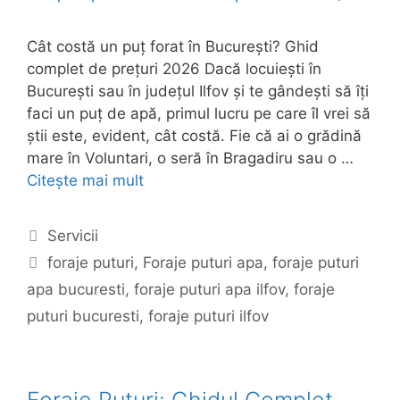
Cât costă un puț forat în București? Ghid
complet de prețuri 2026 Dacă locuiești în
București sau în județul Ilfov și te gândești să îți
faci un puț de apă, primul lucru pe care îl vrei să
știi este, evident, cât costă. Fie că ai o grădină
mare în Voluntari, o seră în Bragadiru sau o …
Citește mai mult
Categorii
Servicii
Etichete
foraje puturi
,
Foraje puturi apa
,
foraje puturi
apa bucuresti
,
foraje puturi apa ilfov
,
foraje
puturi bucuresti
,
foraje puturi ilfov