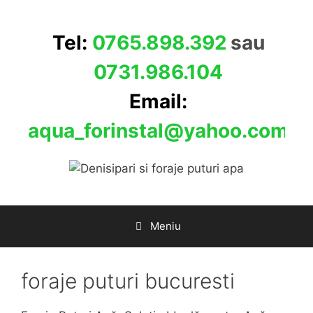
Sari
la
Tel:
0765.898.392
sau
conținut
0731.986.104
Email:
aqua_forinstal@yahoo.com
Meniu
foraje puturi bucuresti