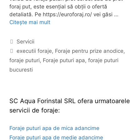
foraj put, este esențial să obții o ofertă
detaliată. Pe https://euroforaj.ro/ vei găsi …
Citește mai mult
Categorii
Servicii
Etichete
executii foraje
,
Foraje pentru prize anodice
,
foraje puturi
,
Foraje puturi apa
,
foraje puturi
bucuresti
SC Aqua Forinstal SRL ofera urmatoarele
servicii de foraje:
Foraje puturi apa de mica adancime
Foraje puturi apa de medie adancime