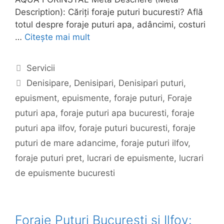
Description): Căriți foraje puturi bucuresti? Află
totul despre foraje puturi apa, adâncimi, costuri
…
Citește mai mult
Categorii
Servicii
Etichete
Denisipare
,
Denisipari
,
Denisipari puturi
,
epuisment
,
epuismente
,
foraje puturi
,
Foraje
puturi apa
,
foraje puturi apa bucuresti
,
foraje
puturi apa ilfov
,
foraje puturi bucuresti
,
foraje
puturi de mare adancime
,
foraje puturi ilfov
,
foraje puturi pret
,
lucrari de epuismente
,
lucrari
de epuismente bucuresti
Foraje Puturi București și Ilfov: