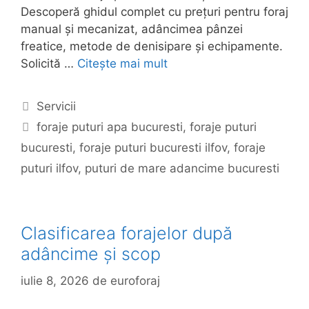
Descoperă ghidul complet cu prețuri pentru foraj
manual și mecanizat, adâncimea pânzei
freatice, metode de denisipare și echipamente.
Solicită …
Citește mai mult
Categorii
Servicii
Etichete
foraje puturi apa bucuresti
,
foraje puturi
bucuresti
,
foraje puturi bucuresti ilfov
,
foraje
puturi ilfov
,
puturi de mare adancime bucuresti
Clasificarea forajelor după
adâncime și scop
iulie 8, 2026
de
euroforaj