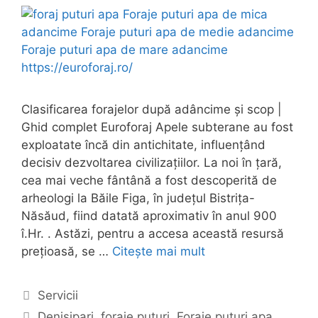
Clasificarea forajelor după adâncime și scop |
Ghid complet Euroforaj Apele subterane au fost
exploatate încă din antichitate, influențând
decisiv dezvoltarea civilizațiilor. La noi în țară,
cea mai veche fântână a fost descoperită de
arheologi la Băile Figa, în județul Bistrița-
Năsăud, fiind datată aproximativ în anul 900
î.Hr. . Astăzi, pentru a accesa această resursă
prețioasă, se …
Citește mai mult
Categorii
Servicii
Etichete
Denisipari
,
foraje puturi
,
Foraje puturi apa
,