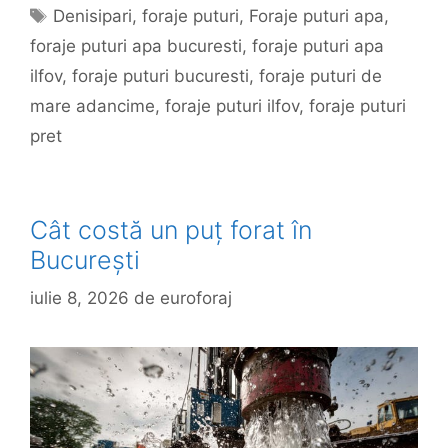
Etichete
Denisipari
,
foraje puturi
,
Foraje puturi apa
,
foraje puturi apa bucuresti
,
foraje puturi apa
ilfov
,
foraje puturi bucuresti
,
foraje puturi de
mare adancime
,
foraje puturi ilfov
,
foraje puturi
pret
Cât costă un puț forat în
București
iulie 8, 2026
de
euroforaj