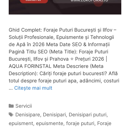
Ghid Complet: Foraje Puturi București și Ilfov –
Soluții Profesionale, Epuismente și Tehnologii
de Apă în 2026 Meta Date SEO & Informații
Pagină Titlu SEO (Meta Title): Foraje Puturi
București, Ilfov și Prahova ⭐ Prețuri 2026 |
AQUA FORINSTAL Meta Descriere (Meta
Description): Căriți foraje puturi bucuresti? Află
totul despre foraje puturi apa, adâncimi, costuri
…
Citește mai mult
Categorii
Servicii
Etichete
Denisipare
,
Denisipari
,
Denisipari puturi
,
epuisment
,
epuismente
,
foraje puturi
,
Foraje