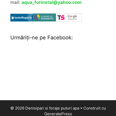
mail:
aqua_forinstal@yahoo.com
Urmăriţi-ne pe Facebook:
© 2026 Denisipari si foraje puturi apa
• Construit cu
GeneratePress