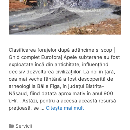
Clasificarea forajelor după adâncime și scop |
Ghid complet Euroforaj Apele subterane au fost
exploatate încă din antichitate, influențând
decisiv dezvoltarea civilizațiilor. La noi în țară,
cea mai veche fântână a fost descoperită de
arheologi la Băile Figa, în județul Bistrița-
Năsăud, fiind datată aproximativ în anul 900
î.Hr. . Astăzi, pentru a accesa această resursă
prețioasă, se …
Citește mai mult
Categorii
Servicii