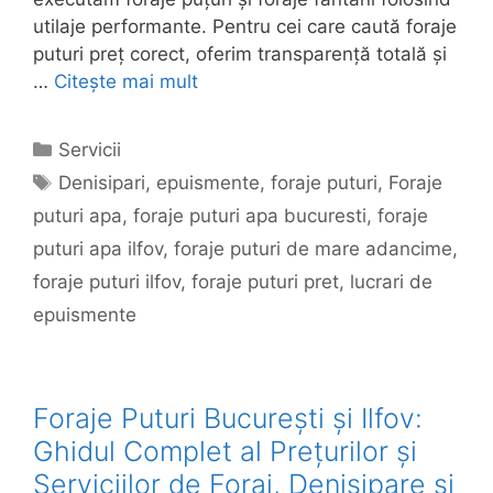
utilaje performante. Pentru cei care caută foraje
puturi preț corect, oferim transparență totală și
…
Citește mai mult
Categorii
Servicii
Etichete
Denisipari
,
epuismente
,
foraje puturi
,
Foraje
puturi apa
,
foraje puturi apa bucuresti
,
foraje
puturi apa ilfov
,
foraje puturi de mare adancime
,
foraje puturi ilfov
,
foraje puturi pret
,
lucrari de
epuismente
Foraje Puturi București și Ilfov:
Ghidul Complet al Prețurilor și
Serviciilor de Foraj, Denisipare și