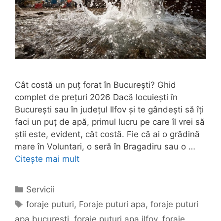
Cât costă un puț forat în București? Ghid
complet de prețuri 2026 Dacă locuiești în
București sau în județul Ilfov și te gândești să îți
faci un puț de apă, primul lucru pe care îl vrei să
știi este, evident, cât costă. Fie că ai o grădină
mare în Voluntari, o seră în Bragadiru sau o …
Citește mai mult
Categorii
Servicii
Etichete
foraje puturi
,
Foraje puturi apa
,
foraje puturi
apa bucuresti
,
foraje puturi apa ilfov
,
foraje