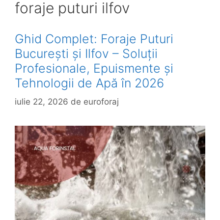
foraje puturi ilfov
Ghid Complet: Foraje Puturi
București și Ilfov – Soluții
Profesionale, Epuismente și
Tehnologii de Apă în 2026
iulie 22, 2026
de
euroforaj