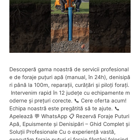
Descoperă gama noastră de servicii profesional
e de foraje puțuri apă (manual, în 24h), denisipă
ri până la 100m, reparații, curățări și piloți forați.
Intervenim rapid în 12 județe cu echipamente m
oderne și prețuri corecte. 📞 Cere oferta acum!
Echipa noastră este pregătită să te ajute. 📞
Apelează 💬 WhatsApp 📋 Rezervă Foraje Puturi
Apă, Epuismente și Denisipări – Ghid Complet și
Soluții Profesionale Cu o experiență vastă,
executăm foraje puțuri și foraje fântâni folosind