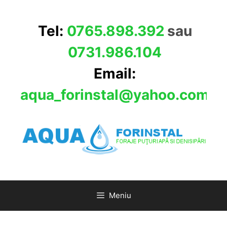
Sari
la
Tel:
0765.898.392
sau
conținut
0731.986.104
Email:
aqua_forinstal@yahoo.com
Meniu