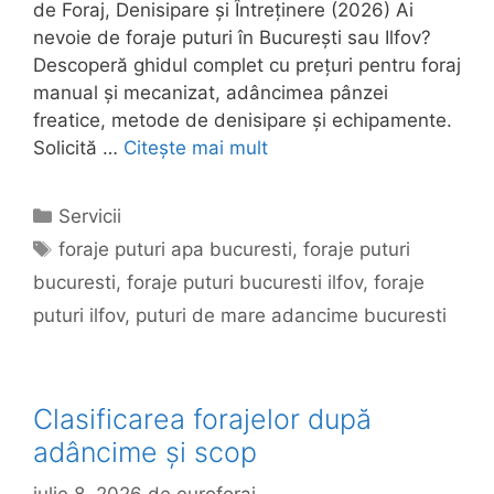
de Foraj, Denisipare și Întreținere (2026) Ai
nevoie de foraje puturi în București sau Ilfov?
Descoperă ghidul complet cu prețuri pentru foraj
manual și mecanizat, adâncimea pânzei
freatice, metode de denisipare și echipamente.
Solicită …
Citește mai mult
Categorii
Servicii
Etichete
foraje puturi apa bucuresti
,
foraje puturi
bucuresti
,
foraje puturi bucuresti ilfov
,
foraje
puturi ilfov
,
puturi de mare adancime bucuresti
Clasificarea forajelor după
adâncime și scop